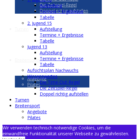
Die Zeitspiel-Regel
Aufstellung
Doppel richtig aufstellen
Termine + Ergebnisse
Tabelle
2. Jugend 15
Aufstellung
Turnen
Termine + Ergebnisse
Tabelle
Jugend 13
Aufstellung
Termine + Ergebnisse
Breitensport
Tabelle
Aufsichtsplan Nachwuchs
Wissenswertes
Angebote
Die Time-Out-Regel
Pilates
Die Zeitspiel-Regel
Doppel richtig aufstellen
Turnen
Breitensport
Angebote
Pilates
Wir verwenden technisch notwendige Cookies, um die
einwandfreie Funktionalität unserer Webseite zu gewährleisten.